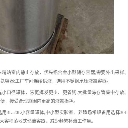
冻精站室内静止存放，优先铝合金小型储存容器;需要外出采样
氮容器;工厂车间连续供液，选用不锈钢承压液氮容器。
选小口径罐体，液氮挥发更少、更省钱;大批量冻存管集中存放
方便，接受合理范围内更高的液氮损耗。
3L-20L小容量罐体;中小型实验室、养殖场常规备用选择30L
选用大容积落地式储液容器，减少频繁补液工作量。