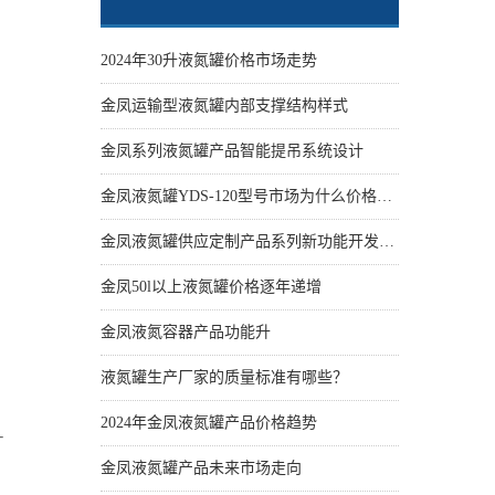
2024年30升液氮罐价格市场走势
金凤运输型液氮罐内部支撑结构样式
金凤系列液氮罐产品智能提吊系统设计
金凤液氮罐YDS-120型号市场为什么价格性价比更高些
金凤液氮罐供应定制产品系列新功能开发设计
、
金凤50l以上液氮罐价格逐年递增
金凤液氮容器产品功能升
、
液氮罐生产厂家的质量标准有哪些？
2024年金凤液氮罐产品价格趋势
-
金凤液氮罐产品未来市场走向