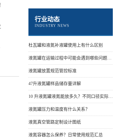
增
行业动态
INDUSTRY NEWS
就
杜瓦罐和液氮补液罐使用上有什么区别
液氮罐在运输过程中可能会遇到哪些问题？怎么解决
液氮罐放置规范管控标准
47升液氮罐样品储存量详解
10 升液氮罐液氮能放多久？不同口径实际保存天数
液氮罐压力和温度有什么关系？
液氮真空管路定制设计图纸
液氮容器怎么保养？日常使用规范汇总