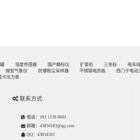
罐
湿度传感器
国产酶标仪
扩管机
三坐标
电车
微型气象仪
防爆粉尘采样器
不锈钢电热板
西门子电动
威卡压力表
联系方式
电话：183 1139 8601
邮箱：43834183@qq.com
QQ：43834183