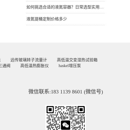
如何挑选合适的液氮容器？日常选型实用技巧
液氮提桶定制价格多少
线
远传玻璃转子流量计
高低温交变湿热试验箱
三通阀
高低温热膨胀仪
haskel增压泵
微信联系:183 1139 8601 (微信号)