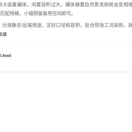
购大容量罐体。闲置容积过大，罐体静置自然蒸发损耗会变相
需匹配规格，小幅预留备用空间即可。
，分清静态/运输用途、定好口径和容积，贴合现场工况采购，
氮罐
5.html