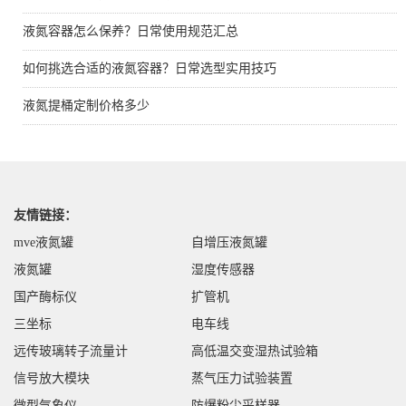
液氮容器怎么保养？日常使用规范汇总
如何挑选合适的液氮容器？日常选型实用技巧
液氮提桶定制价格多少
友情链接：
mve液氮罐
自增压液氮罐
液氮罐
湿度传感器
国产酶标仪
扩管机
三坐标
电车线
远传玻璃转子流量计
高低温交变湿热试验箱
信号放大模块
蒸气压力试验装置
微型气象仪
防爆粉尘采样器