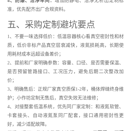
4、防爆、洁净车间：
增加防静电、洁净无析出定制标
准，优先配齐出厂合规资料。
五、采购定制避坑要点
1、不要一味选择低价：低温容器核心看真空密封性和材
质，低价非标产品真空层衰减快，液氮损耗高，长期使
用耗材成本远超设备差价；
2、提前和厂家明确参数：容量、口径、是否需要保温、
是否预留管路接口、工况压力，避免后期二次整改加
价；
3、明确售后：正规厂家真空质保1-2年，桶体焊缝终身维
护；小作坊定制无售后，真空失效无法维修；
4、对接整套低温系统，优先同厂家定制：和液氮软管、
卡套接头、自动液氮泵同厂配套，接口通用密封性更
好，减少适配故障。