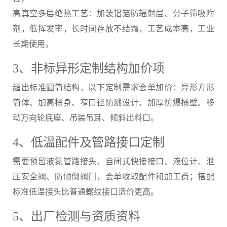
高真空多层绝热工艺：加装铝箔防辐射层、分子筛吸附
剂，低挥发率，长时间存放不结霜，工艺成本高，工业
长期使用。
3、非标异形定制结构加价项
超出标准圆筒结构，以下定制需求会单加价：异形方形
筒体、加高桶身、窄口径防溅设计、加厚防爆桶壁、移
动万向轮底座、吊装吊耳、倾斜出料口。
4、低温配件及管路接口定制
需要预留液氮管路接头、自闭式快接接口、液位计、泄
压安全阀、防倾倒阀门，会单收取配件和加工费；搭配
标准低温接头比普通螺纹接口造价更高。
5、出厂检测与资质资料