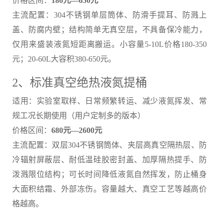
价格区间：
180元—650元
主流配置：304不锈钢单层筒体、防滑手提耳、防溅上
盖、防腐内壁；结构简单无真空层，不具备保冷能力，
仅用来盛装液氮短距离搬运。小容量5-10L价格180-350
元；20-60L大容积380-650元。
2、标准真空绝热液氮提桶
适用：实验室取样、日常频繁转运、减少液氮挥发、常
规工况长期使用（用户定制多的版本）
价格区间：
680元—2600元
主流配置：双层304不锈钢筒体、夹层高真空隔热层、防
冷辐射屏蔽层、耐低温硅胶密封盖、加厚隔热提手、防
泼溅限位结构；可长时间降低液氮自然挥发，防止桶身
大面积结霜、外部冻伤。容量越大、真空工艺等越高价
格越高。