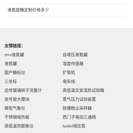
液氮提桶定制价格多少
友情链接：
mve液氮罐
自增压液氮罐
液氮罐
湿度传感器
国产酶标仪
扩管机
三坐标
电车线
远传玻璃转子流量计
高低温交变湿热试验箱
信号放大模块
蒸气压力试验装置
微型气象仪
防爆粉尘采样器
不锈钢电热板
西门子电动三通阀
高低温热膨胀仪
haskel增压泵