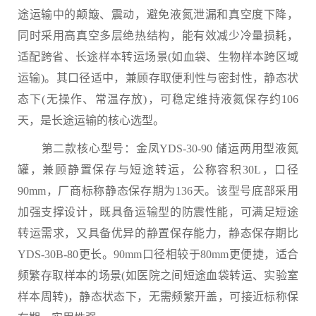
途运输中的颠簸、震动，避免液氮泄漏和真空度下降，
同时采用高真空多层绝热结构，能有效减少冷量损耗，
适配跨省、长途样本转运场景(如血袋、生物样本跨区域
运输)。其口径适中，兼顾存取便利性与密封性，静态状
态下(无操作、常温存放)，可稳定维持液氮保存约106
天，是长途运输的核心选型。
第二款核心型号：金凤YDS-30-90 储运两用型液氮
罐，兼顾静置保存与短途转运，公称容积30L，口径
90mm，厂商标称静态保存期为136天。该型号底部采用
加强支撑设计，既具备运输型的防震性能，可满足短途
转运需求，又具备优异的静置保存能力，静态保存期比
YDS-30B-80更长。90mm口径相较于80mm更便捷，适合
频繁存取样本的场景(如医院之间短途血袋转运、实验室
样本周转)，静态状态下，无需频繁开盖，可接近标称保