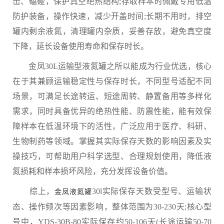
击、磕碰，保护真空绝热结构;存取样本时佩戴专用低温
防护装备，操作快速，减少开盖时间;长期不用时，排空
罐内剩余液氮，清理罐内杂质，妥善存放，避免真空度
下降，延长设备使用寿命和保存时长。
金凤30L运输型液氮罐之所以能成为行业优选，核心
在于其兼顾运输稳定性与保存时长，不同型号适配不同
场景，可满足长途转运、短途周转、静置备用等多样化
需求，同时具备优异的绝热性能、防震性能，能有效保
障样本在低温环境下的活性，广泛应用于医疗、科研、
生物制药等领域。掌握其实际保存天数的影响因素及实
操技巧，可帮助用户科学选型、合理规划使用，降低液
氮损耗和样本损坏风险，充分发挥设备价值。
综上，
30l实际保存天数受型号、运输状
金凤液氮罐
态、操作频次等因素影响，整体范围为30-230天;核心型
号中，YDS-30B-80实际保存约50-106天(长途运输50-70