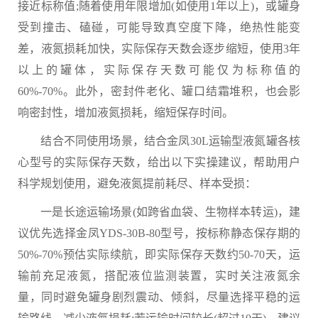
接近标称值;随着使用年限增加(如使用1年以上)，或罐身
受到撞击、磕碰，可能导致真空度下降，绝热性能变
差，液氮损耗加快，实际保存天数会逐步缩短，使用3年
以上的罐体，实际保存天数可能仅为标称值的
60%-70%。此外，密封件老化、罐口结霜堆积，也会影
响密封性，增加液氮损耗，缩短保存时间。
结合不同使用场景，结合金凤30L运输型液氮罐各核
心型号的实际保存天数，给出以下实操建议，帮助用户
科学规划使用，避免液氮提前耗尽、样本受损：
一是长途运输场景(如跨省血袋、生物样本转运)，建
议优先选择金凤YDS-30B-80型号，按标称静态保存期的
50%-70%预估实际续航，即实际保存天数约50-70天，运
输前充足液氮，搭配液位监测装置，实时关注液氮余
量，同时避免罐身剧烈震动、倾斜，尽量选择平稳的运