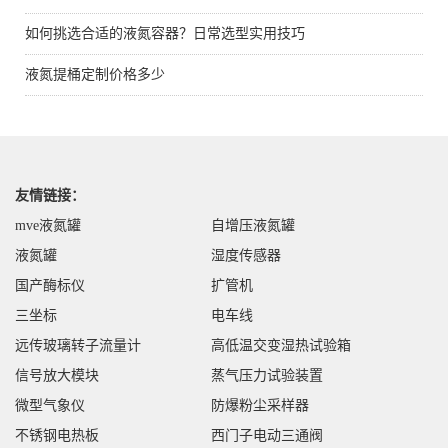
如何挑选合适的液氮容器？日常选型实用技巧
液氮提桶定制价格多少
友情链接：
mve液氮罐
自增压液氮罐
液氮罐
湿度传感器
国产酶标仪
扩管机
三坐标
电车线
远传玻璃转子流量计
高低温交变湿热试验箱
信号放大模块
蒸气压力试验装置
微型气象仪
防爆粉尘采样器
不锈钢电热板
西门子电动三通阀