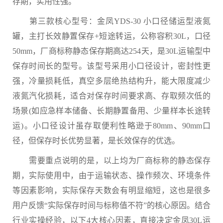
存期，实用性强。
第三款核心型号：金凤YDS-30 小口径储运型液氮
罐，主打长效静置保存+短途转运，公称容积30L，口径
50mm，厂商标称静态保存期高达254天，是30L运输型中
保存时间长的型号。该型号采用小口径设计，密封性更
强，冷量损耗低，真空多层绝热结构升，能大限度减少
液氮汽化损耗，适合对保存时间要求高、存取频次低的
场景(如应急样本储备、长期静置备用、少量样本长途转
运)。小口径设计虽存取便利性略逊于80mm、90mm口
径，但保存时长优势显著，是长效保存的优选。
需要重点说明的是，以上均为厂商标称的静态保存
期，实际使用中，由于运输状态、操作频次、环境条件
等因素影响，实际保存天数会有明显缩短，这也是很多
用户反馈“实际保存时间与标称值不符”的核心原因。结合
行业实操经验，以下4大核心因素，直接决定金凤30L运