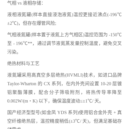
气相 vs 液相存储：
液相液氮罐(样本直接浸泡液氮)温控更接近沸点(-196℃
±2℃)，但存在爆管风险;
气相液氮罐(样本置于液氮上方气相区)温控范围为 -150℃
至 - 196℃**，通过调节液氮蒸发量控制温度，避免交叉
污染。
绝热材料与工艺
液氮罐采用高真空多层绝热(HVMLI)技术，如进口品牌
Taylor-Wharton 的 CX 系列，在内外壳间设置 10-20 层镀
铝聚酯薄膜，配合分子筛吸附剂，将热传导率降至
0.002W/(m・K) 以下，确保温度波动≤±1℃/ 天。
国产经济型型号(如金凤 YDS 系列)使用铝合金外壳 + 真
空纤维绝热层，温控精度稍低(±3℃/ 天)，但满足基础存