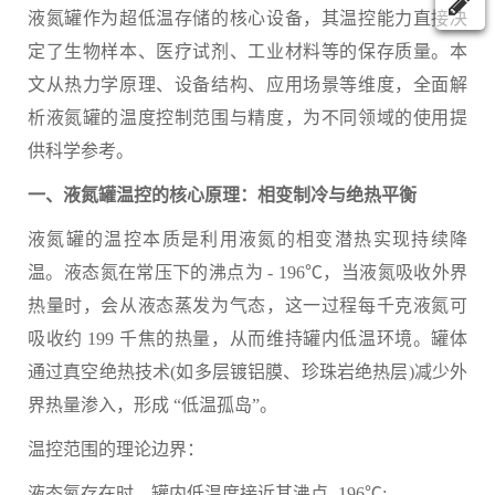
液氮罐作为超低温存储的核心设备，其温控能力直接决
定了生物样本、医疗试剂、工业材料等的保存质量。本
文从热力学原理、设备结构、应用场景等维度，全面解
析液氮罐的温度控制范围与精度，为不同领域的使用提
供科学参考。
一、液氮罐温控的核心原理：相变制冷与绝热平衡
液氮罐的温控本质是利用液氮的相变潜热实现持续降
温。液态氮在常压下的沸点为 - 196℃，当液氮吸收外界
热量时，会从液态蒸发为气态，这一过程每千克液氮可
吸收约 199 千焦的热量，从而维持罐内低温环境。罐体
通过真空绝热技术(如多层镀铝膜、珍珠岩绝热层)减少外
界热量渗入，形成 “低温孤岛”。
温控范围的理论边界：
液态氮存在时，罐内低温度接近其沸点 -196℃;