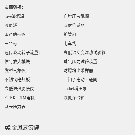
友情链接：
mve液氮罐
自增压液氮罐
液氮罐
湿度传感器
国产酶标仪
扩管机
三坐标
电车线
远传玻璃转子流量计
高低温交变湿热试验箱
信号放大模块
蒸气压力试验装置
微型气象仪
防爆粉尘采样器
不锈钢电热板
西门子电动三通阀
高低温热膨胀仪
haskel增压泵
ELEKTRIM电机
液氮深冷箱
威卡压力表
金凤液氮罐