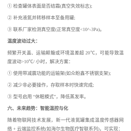
① 检查罐体表面是否结霜(真空失效标志);
② 补充液氮并转移样本至备用罐;
③ 联系厂家检测真空度(正常真空度<10^-3Pa)。
温度波动过大：
频繁开关盖、运输颠簸或环境温差超 20℃，可能导致温
度波动>10℃/ 小时，解决方案：
① 使用带减震功能的运输架(如众盼鑫不锈钢支架);
② 减少非必要操作，存取样本时快速完成;
③ 型号启用 “休眠模式”，降低蒸发率。
六、未来趋势：智能温控与化
随着物联网技术发展，新一代液氮罐集成温度传感器网
络 + 云端监控系统(如海尔生物医疗智联系列)，可实现：