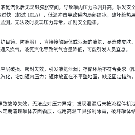
罐内液氮汽化后无足够膨胀空间，导致罐内压力急剧升高，触发安
快（超过 10L/s），低温冲击导致罐内局部结冰，破坏绝热
力监测，无法及时发现压力异常，加剧安全隐患。
、护目镜、防寒服），直接接触罐体或泄漏的液氮，易造成皮肤
未通风换气，液氮汽化导致氧气含量降低，可能引发人员窒息。
真空层破损、密封失效，引发液氮泄漏；存储环境不符合要求（
氮汽化，增加罐内压力；罐体放置在不平整地面，缺乏固定措施
导致故障失效，无法应对压力异常；发现泄漏后未按流程停机
未定期清理罐体表面霜层，或用高温工具强制除霜，破坏罐体