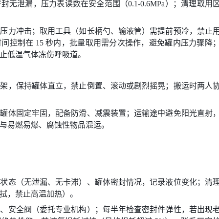
无泄漏，压力表读数在安全范围（0.1-0.6MPa）；清理取用
免压力冲击；取用工具（如长柄勺、输液管）需提前预冷，禁止
间控制在 15 秒内，批量取用需分次操作，避免罐内压力骤降
止低温气体冻伤呼吸道。
支架，保持罐体直立，禁止倒置、滚动或剧烈摇晃；搬运时两人
，罐体固定牢固，配备防滑、减震装置；运输途中避免阳光直射
与易燃易爆、腐蚀性物品混运。
阀状态（无泄漏、无卡滞）、罐体密封情况，记录液位变化；清
拭，禁止高温加热）。
表、安全阀（委托专业机构）；每半年检查密封件弹性，若出现