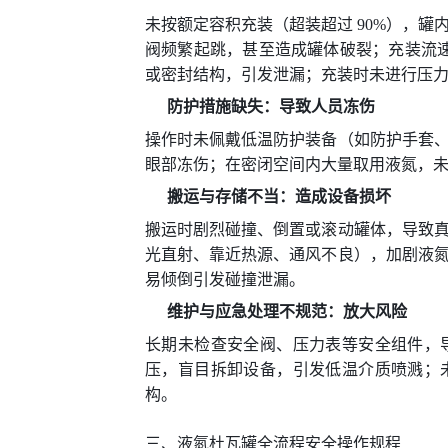
未按额定容积充装（超装超过 90%），
阀频繁起跳，甚至造成罐体破裂；充装流速过
或密封结构，引发泄漏；充装时未进行压
防护措施缺失：导致人员冻伤
操作时未佩戴低温防护装备（如防护手套
眼部冻伤；在密闭空间内大量取用液氮，
搬运与存储不当：造成设备损坏
搬运时剧烈碰撞、倒置或滚动罐体，导致
光直射、靠近热源、通风不良），加剧液
易倾倒引发碰撞泄漏。
维护与应急处理不规范：放大风险
长期未检查安全阀、压力表等安全组件，
压，盲目拆卸设备，引发低温介质喷溅；
构。
三、液氮杜瓦罐全流程安全操作规程