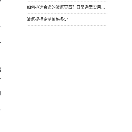
检
如何挑选合适的液氮容器？日常选型实用技巧
液氮提桶定制价格多少
全
附
漏
免
加
移