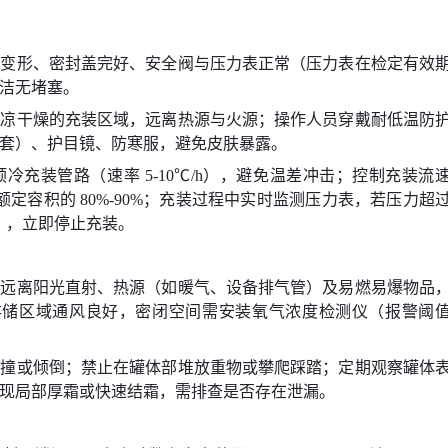
碰变形、密封盖完好、安全阀与压力表正常（压力表在检定有效
洁无堵塞。
阴凉干燥的充装区域，远离热源与火源；操作人员穿戴耐低温防
套）、护目镜、防寒服，避免皮肤暴露。
充装管路（速率 5-10℃/h），避免温差冲击；控制充装流
体额定容积的 80%-90%；充装过程中实时监测压力表，若压力超
Pa），立即停止充装。
，远离阳光直射、热源（如暖气、设备排气管）及易燃易爆物品
保持存储区域通风良好，密闭空间需安装氧气浓度检测仪（报警阈
碰撞或倾倒；禁止在罐体部堆放重物或攀爬踩踏；定期观察罐体
现局部厚霜或快速结霜，需排查是否存在泄漏。