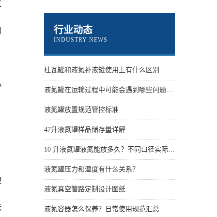
区
行业动态
用
INDUSTRY NEWS
；
杜瓦罐和液氮补液罐使用上有什么区别
协
液氮罐在运输过程中可能会遇到哪些问题？怎么解决
液氮罐放置规范管控标准
，
47升液氮罐样品储存量详解
10 升液氮罐液氮能放多久？不同口径实际保存天数
液氮罐压力和温度有什么关系？
理
液氮真空管路定制设计图纸
老
液氮容器怎么保养？日常使用规范汇总