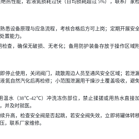
绝热性能，若液氮损耗过快（日均损耗超过 5%），联系厂家
，熟悉设备原理与应急流程，考核合格后方可上岗；定期开展安
处置能力。
期检查，确保无破损、无老化；备用防护装备存放于操作区域
立即停止使用，关闭阀门，疏散周边人员至通风安全区域；若泄
待液氮自然汽化后再检修；小范围泄漏用干燥沙土覆盖吸收，避
温水（38℃-42℃）冲洗冻伤部位，禁止揉搓或用热水直接
，并及时就医。
持续升高，检查安全阀是否起跳，若安全阀失效，立即将罐体转
压，联系厂家维修。