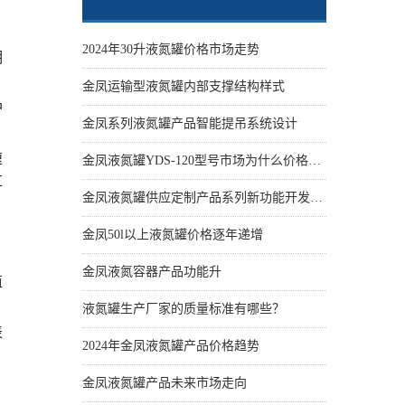
2024年30升液氮罐价格市场走势
期
金凤运输型液氮罐内部支撑结构样式
护
金凤系列液氮罐产品智能提吊系统设计
速
金凤液氮罐YDS-120型号市场为什么价格性价比更高些
过
金凤液氮罐供应定制产品系列新功能开发设计
金凤50l以上液氮罐价格逐年递增
，
金凤液氮容器产品功能升
值
液氮罐生产厂家的质量标准有哪些？
表
2024年金凤液氮罐产品价格趋势
金凤液氮罐产品未来市场走向