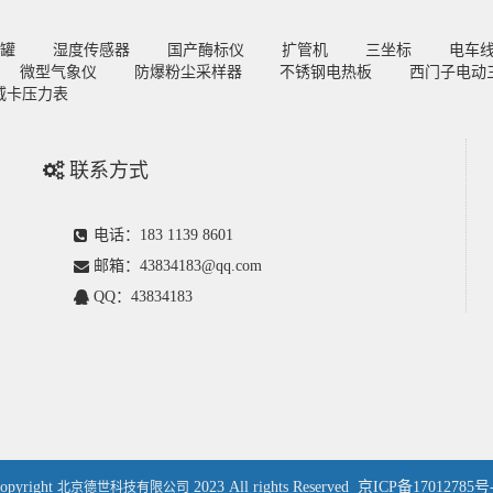
罐
湿度传感器
国产酶标仪
扩管机
三坐标
电车
微型气象仪
防爆粉尘采样器
不锈钢电热板
西门子电动
威卡压力表
联系方式
电话：183 1139 8601
邮箱：43834183@qq.com
QQ：43834183
opyright
2023 All rights Reserved
京ICP备17012785号
北京德世科技有限公司