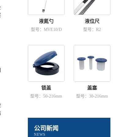
全
层
液氮勺
液位尺
型号：MVE10/D
型号：R2
、
阳
，
锁盖
盖塞
型号：50-216mm
型号：30-216mm
泄
结
公司新闻
NEWS