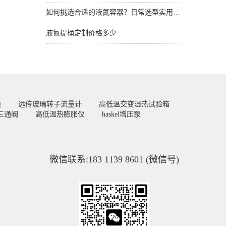
如何挑选合适的液氮容器？日常选型实用技巧
液氮提桶定制价格多少
线
远传玻璃转子流量计
高低温交变湿热试验箱
三通阀
高低温热膨胀仪
haskel增压泵
微信联系:183 1139 8601 (微信号)