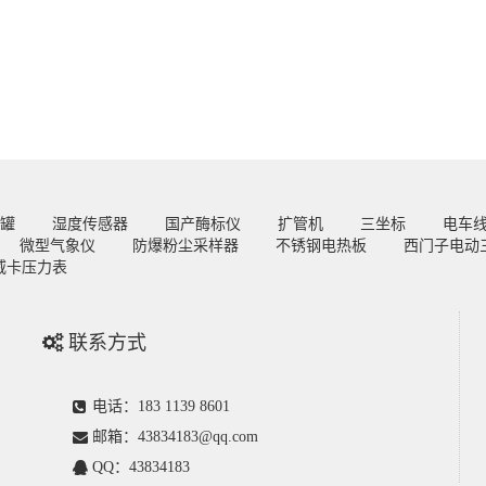
罐
湿度传感器
国产酶标仪
扩管机
三坐标
电车
微型气象仪
防爆粉尘采样器
不锈钢电热板
西门子电动
威卡压力表
联系方式
电话：183 1139 8601
邮箱：43834183@qq.com
QQ：43834183