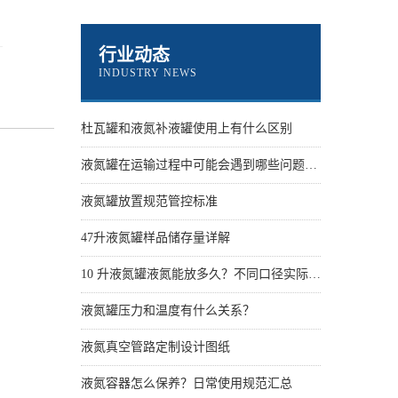
行业动态
INDUSTRY NEWS
杜瓦罐和液氮补液罐使用上有什么区别
液氮罐在运输过程中可能会遇到哪些问题？怎么解决
液氮罐放置规范管控标准
47升液氮罐样品储存量详解
10 升液氮罐液氮能放多久？不同口径实际保存天数
液氮罐压力和温度有什么关系？
液氮真空管路定制设计图纸
液氮容器怎么保养？日常使用规范汇总