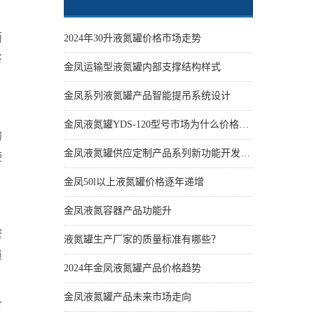
而
2024年30升液氮罐价格市场走势
将
金凤运输型液氮罐内部支撑结构样式
金凤系列液氮罐产品智能提吊系统设计
金凤液氮罐YDS-120型号市场为什么价格性价比更高些
的
金凤液氮罐供应定制产品系列新功能开发设计
使
金凤50l以上液氮罐价格逐年递增
金凤液氮容器产品功能升
密
液氮罐生产厂家的质量标准有哪些？
损
2024年金凤液氮罐产品价格趋势
金凤液氮罐产品未来市场走向
合