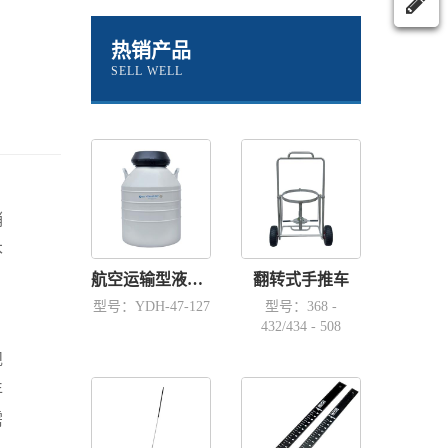
热销产品
SELL WELL
销
本
航空运输型液氮容器YDH-47-127
翻转式手推车
型号：YDH-47-127
型号：368 -
432/434 - 508
规
年
需