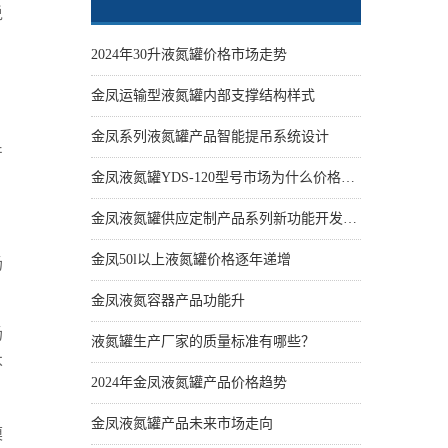
说
2024年30升液氮罐价格市场走势
。
金凤运输型液氮罐内部支撑结构样式
金凤系列液氮罐产品智能提吊系统设计
产
金凤液氮罐YDS-120型号市场为什么价格性价比更高些
金凤液氮罐供应定制产品系列新功能开发设计
金凤50l以上液氮罐价格逐年递增
场
金凤液氮容器产品功能升
场
液氮罐生产厂家的质量标准有哪些？
不
2024年金凤液氮罐产品价格趋势
金凤液氮罐产品未来市场走向
模