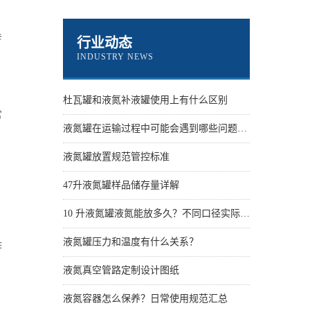
传
行业动态
INDUSTRY NEWS
杜瓦罐和液氮补液罐使用上有什么区别
常
液氮罐在运输过程中可能会遇到哪些问题？怎么解决
液氮罐放置规范管控标准
47升液氮罐样品储存量详解
10 升液氮罐液氮能放多久？不同口径实际保存天数
液氮罐压力和温度有什么关系？
作
液氮真空管路定制设计图纸
液氮容器怎么保养？日常使用规范汇总