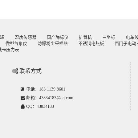
罐
湿度传感器
国产酶标仪
扩管机
三坐标
电车
微型气象仪
防爆粉尘采样器
不锈钢电热板
西门子电动
威卡压力表
联系方式
电话：183 1139 8601
邮箱：43834183@qq.com
QQ：43834183