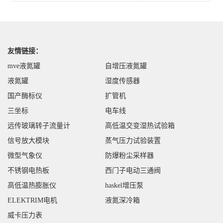
友情链接：
mve液氮罐
自增压液氮罐
液氮罐
湿度传感器
国产酶标仪
扩管机
三坐标
电车线
远传玻璃转子流量计
高低温交变湿热试验箱
信号放大模块
蒸气压力试验装置
微型气象仪
防爆粉尘采样器
不锈钢电热板
西门子电动三通阀
高低温热膨胀仪
haskel增压泵
ELEKTRIM电机
液氮深冷箱
威卡压力表