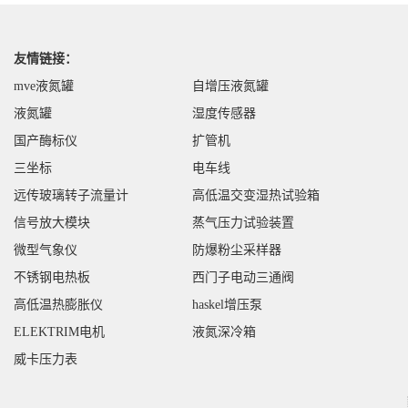
友情链接：
mve液氮罐
自增压液氮罐
液氮罐
湿度传感器
国产酶标仪
扩管机
三坐标
电车线
远传玻璃转子流量计
高低温交变湿热试验箱
信号放大模块
蒸气压力试验装置
微型气象仪
防爆粉尘采样器
不锈钢电热板
西门子电动三通阀
高低温热膨胀仪
haskel增压泵
ELEKTRIM电机
液氮深冷箱
威卡压力表