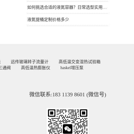
如何挑选合适的液氮容器？日常选型实用技巧
液氮提桶定制价格多少
线
远传玻璃转子流量计
高低温交变湿热试验箱
三通阀
高低温热膨胀仪
haskel增压泵
微信联系:183 1139 8601 (微信号)