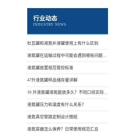
行业动态
INDUSTRY NEWS
杜瓦罐和液氮补液罐使用上有什么区别
液氮罐在运输过程中可能会遇到哪些问题？怎么解决
液氮罐放置规范管控标准
47升液氮罐样品储存量详解
10 升液氮罐液氮能放多久？不同口径实际保存天数
液氮罐压力和温度有什么关系？
液氮真空管路定制设计图纸
液氮容器怎么保养？日常使用规范汇总