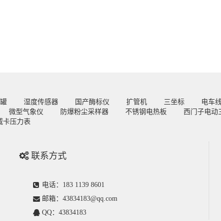
罐
湿度传感器
国产酶标仪
扩管机
三坐标
电车
微型气象仪
防爆粉尘采样器
不锈钢电热板
西门子电动
威卡压力表
联系方式
电话：183 1139 8601
邮箱：43834183@qq.com
QQ：43834183