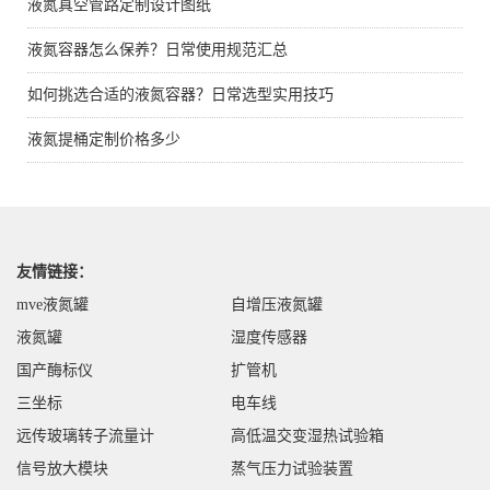
液氮真空管路定制设计图纸
液氮容器怎么保养？日常使用规范汇总
如何挑选合适的液氮容器？日常选型实用技巧
液氮提桶定制价格多少
友情链接：
mve液氮罐
自增压液氮罐
液氮罐
湿度传感器
国产酶标仪
扩管机
三坐标
电车线
远传玻璃转子流量计
高低温交变湿热试验箱
信号放大模块
蒸气压力试验装置