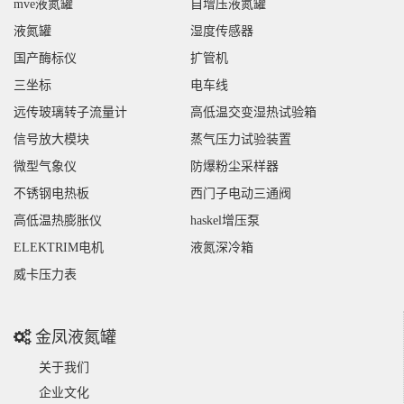
mve液氮罐
自增压液氮罐
液氮罐
湿度传感器
国产酶标仪
扩管机
三坐标
电车线
远传玻璃转子流量计
高低温交变湿热试验箱
信号放大模块
蒸气压力试验装置
微型气象仪
防爆粉尘采样器
不锈钢电热板
西门子电动三通阀
高低温热膨胀仪
haskel增压泵
ELEKTRIM电机
液氮深冷箱
威卡压力表
金凤液氮罐
关于我们
企业文化