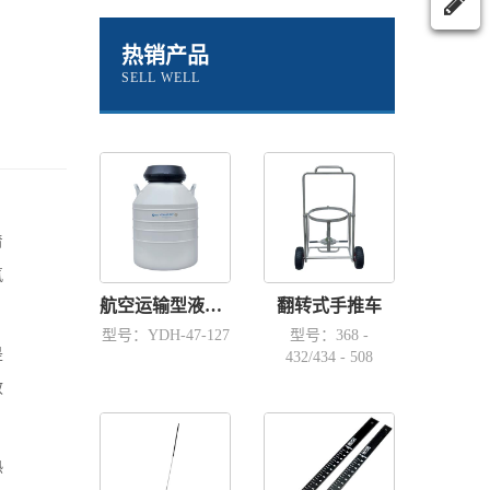
热销产品
SELL WELL
着
氮
航空运输型液氮容器YDH-47-127
翻转式手推车
型号：YDH-47-127
型号：368 -
是
432/434 - 508
效
热