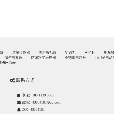
罐
湿度传感器
国产酶标仪
扩管机
三坐标
电车
微型气象仪
防爆粉尘采样器
不锈钢电热板
西门子电动
威卡压力表
联系方式
电话：183 1139 8601
邮箱：43834183@qq.com
QQ：43834183