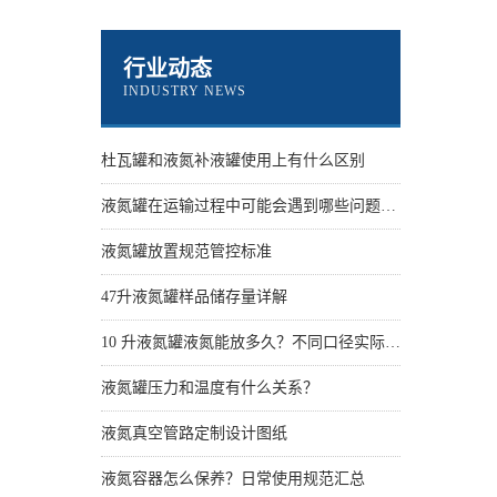
行业动态
INDUSTRY NEWS
杜瓦罐和液氮补液罐使用上有什么区别
液氮罐在运输过程中可能会遇到哪些问题？怎么解决
液氮罐放置规范管控标准
47升液氮罐样品储存量详解
10 升液氮罐液氮能放多久？不同口径实际保存天数
液氮罐压力和温度有什么关系？
液氮真空管路定制设计图纸
液氮容器怎么保养？日常使用规范汇总