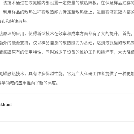
，该技术通过在液氮罐内部设置一定数量的散热隔板，在保证样品贮存
，利用样品的散热过程将散热能力传递至散热板上，进而将液氮罐内部
分布和快速散热。
原理的应用，使得新型技术在效率和成本方面都有了大的提升。首先
额外的能源支持，仅以样品自身的散热能力为基础，达到液氮罐的散热
液氮罐原有的使用特性，同时减少了设备的维护工作和损坏率，大大降
罐散热技术，具有许多优越性能。它为广大科研工作者提供了一种更
科学领域的应用推向了新的高度。
3.html