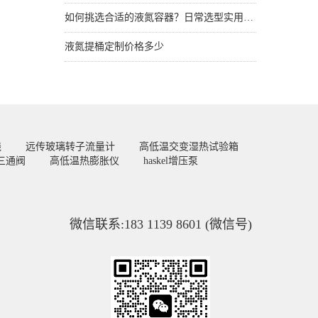
如何挑选合适的液氮容器？日常选型实用技巧
液氮提桶定制价格多少
线
远传玻璃转子流量计
高低温交变湿热试验箱
三通阀
高低温热膨胀仪
haskel增压泵
微信联系:183 1139 8601 (微信号)