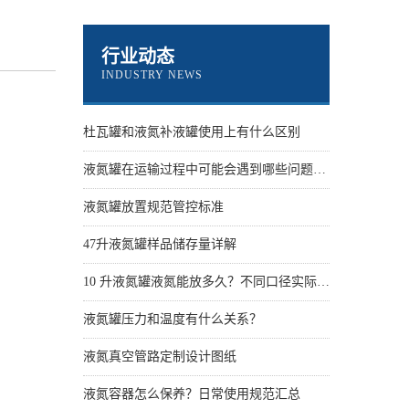
行业动态
INDUSTRY NEWS
杜瓦罐和液氮补液罐使用上有什么区别
液氮罐在运输过程中可能会遇到哪些问题？怎么解决
液氮罐放置规范管控标准
47升液氮罐样品储存量详解
10 升液氮罐液氮能放多久？不同口径实际保存天数
液氮罐压力和温度有什么关系？
液氮真空管路定制设计图纸
液氮容器怎么保养？日常使用规范汇总