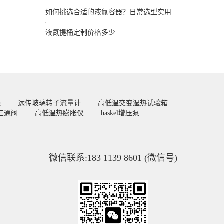
如何挑选合适的液氮容器？日常选型实用技巧
液氮提桶定制价格多少
线
远传玻璃转子流量计
高低温交变湿热试验箱
三通阀
高低温热膨胀仪
haskel增压泵
微信联系:183 1139 8601 (微信号)