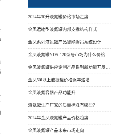
、
2024年30升液氮罐价格市场走势
金凤运输型液氮罐内部支撑结构样式
效
作
金凤系列液氮罐产品智能提吊系统设计
金凤液氮罐YDS-120型号市场为什么价格性价比更高些
障
金凤液氮罐供应定制产品系列新功能开发设计
储
金凤50l以上液氮罐价格逐年递增
金凤液氮容器产品功能升
量
了
液氮罐生产厂家的质量标准有哪些？
利
2024年金凤液氮罐产品价格趋势
金凤液氮罐产品未来市场走向