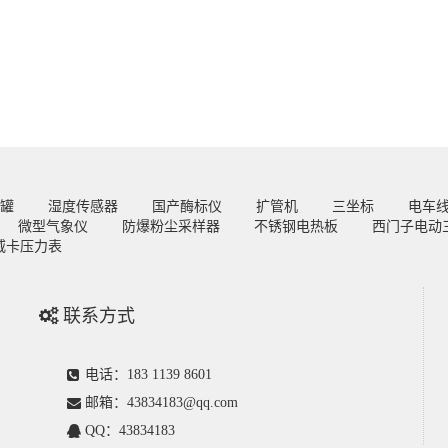
罐
湿度传感器
国产酶标仪
扩管机
三坐标
电车
微型气象仪
防爆粉尘采样器
不锈钢电热板
西门子电动
威卡压力表
联系方式
电话：183 1139 8601
邮箱：43834183@qq.com
QQ：43834183