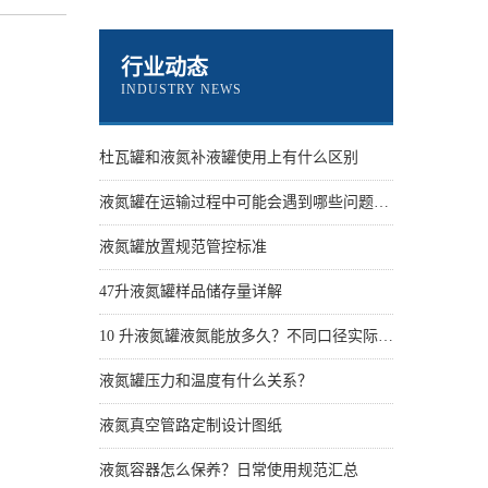
行业动态
INDUSTRY NEWS
杜瓦罐和液氮补液罐使用上有什么区别
液氮罐在运输过程中可能会遇到哪些问题？怎么解决
液氮罐放置规范管控标准
47升液氮罐样品储存量详解
10 升液氮罐液氮能放多久？不同口径实际保存天数
液氮罐压力和温度有什么关系？
液氮真空管路定制设计图纸
液氮容器怎么保养？日常使用规范汇总