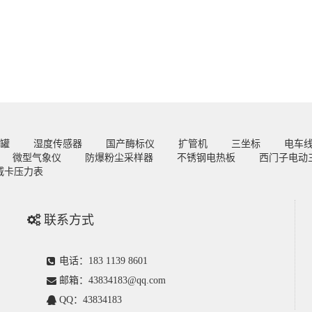
罐
湿度传感器
国产酶标仪
扩管机
三坐标
电车
微型气象仪
防爆粉尘采样器
不锈钢电热板
西门子电动
威卡压力表
联系方式
电话：183 1139 8601
邮箱：43834183@qq.com
QQ：43834183