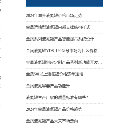
松
功
2024年30升液氮罐价格市场走势
金凤运输型液氮罐内部支撑结构样式
于
金凤系列液氮罐产品智能提吊系统设计
实
作
金凤液氮罐YDS-120型号市场为什么价格性价比更高些
科
金凤液氮罐供应定制产品系列新功能开发设计
金凤50l以上液氮罐价格逐年递增
据
金凤液氮容器产品功能升
氮
液氮罐生产厂家的质量标准有哪些？
2024年金凤液氮罐产品价格趋势
金凤液氮罐产品未来市场走向