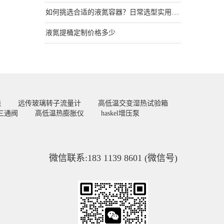
如何挑选合适的液氮容器？日常选型实用技巧
液氮提桶定制价格多少
线
远传玻璃转子流量计
高低温交变湿热试验箱
三通阀
高低温热膨胀仪
haskel增压泵
微信联系:183 1139 8601 (微信号)