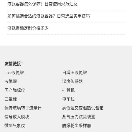
液氮容器怎么保养？日常使用规范汇总
如何挑选合适的液氮容器？日常选型实用技巧
液氮提桶定制价格多少
友情链接：
mve液氮罐
自增压液氮罐
液氮罐
湿度传感器
国产酶标仪
扩管机
三坐标
电车线
远传玻璃转子流量计
高低温交变湿热试验箱
信号放大模块
蒸气压力试验装置
微型气象仪
防爆粉尘采样器