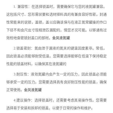
1. 兼容性：在选择锁盖时，需要确保它与您的液氮罐兼容。
这包括尺寸、您形需状要和选材择料具的有兼良容好性密。封通
性常能来的说锁，盖锁，盖以应确该保与在液正氮常罐操的作口
下径不和会尺出寸现相泄匹漏配的，情您才况可能。以够通有过
效检地查密锁封盖口的部材。
金凤液氮罐
2.锁盖密封：氮由泄于漏液的氮关的键温因度素非。常低，
因此锁盖必须能够耐受低温。您需要选择能够在低温下保持稳定
性能的锁盖材料，以确保其在液氮罐的
3.耐压性：液效氮罐内会产生一定的压力，因此锁盖必须能
够承受一定的压力。您需要选择具有良好耐压性能的锁盖，确保
正常使用。
金凤液氮罐
4.建议操作：选择锁盖时，还需要考虑其易操作性。您需要
选择易于安装和拆卸的锁盖，以便于日常的操作和维护。