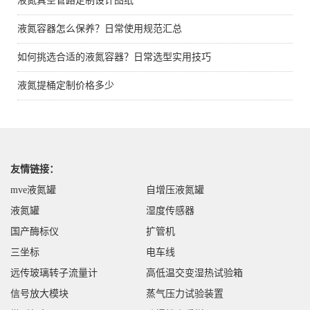
液氮真空管路定制设计图纸
液氮容器怎么保养？日常使用规范汇总
如何挑选合适的液氮容器？日常选型实用技巧
液氮提桶定制价格多少
友情链接：
mve液氮罐
自增压液氮罐
液氮罐
湿度传感器
国产酶标仪
扩管机
三坐标
电车线
远传玻璃转子流量计
高低温交变湿热试验箱
信号放大模块
蒸气压力试验装置