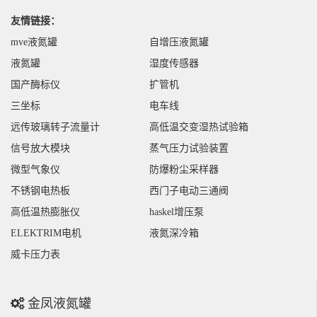
友情链接：
mve液氮罐
自增压液氮罐
液氮罐
湿度传感器
国产酶标仪
扩管机
三坐标
电车线
远传玻璃转子流量计
高低温交变湿热试验箱
信号放大模块
蒸气压力试验装置
微型气象仪
防爆粉尘采样器
不锈钢电热板
西门子电动三通阀
高低温热膨胀仪
haskel增压泵
ELEKTRIM电机
液氮深冷箱
威卡压力表
金凤液氮罐