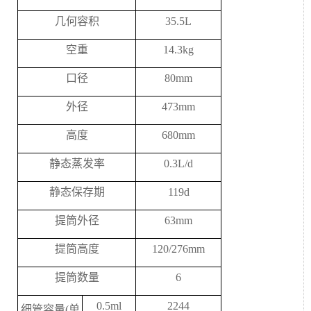
几何容积
35.5L
空重
14.3kg
口径
80mm
外径
473mm
高度
680mm
静态蒸发率
0.3L/d
静态保存期
119d
提筒外径
63mm
提筒高度
120/276mm
提筒数量
6
0.5ml
2244
细管容量
(
单