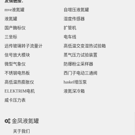
友情链接：
mve液氮罐
自增压液氮罐
液氮罐
湿度传感器
国产酶标仪
扩管机
三坐标
电车线
远传玻璃转子流量计
高低温交变湿热试验箱
信号放大模块
蒸气压力试验装置
微型气象仪
防爆粉尘采样器
不锈钢电热板
西门子电动三通阀
高低温热膨胀仪
haskel增压泵
ELEKTRIM电机
液氮深冷箱
威卡压力表
金凤液氮罐
关于我们