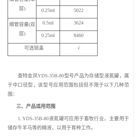
层
)
0.25ml
5022
0.5ml
3624
细管容量
(
双
层
)
0.25ml
8460
可选锁盖
√
查特金凤YDS-35B-80型号产品为存储型液氮罐，属
于中口径型，该型号应用范围包括但不限于以下几种范
围：
三、产品适用范围
1. YDS-35B-80液氮罐可应用于畜牧行业，主要用于
储存牛羊马等的精液，以用于育种工作。