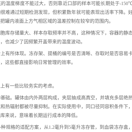
温度梯度不能过大，否则靠近口部的样本可能长期处于-150
响很难通过短期检测发现，但积累数年就可能表现出活率下降。
够把罐内液面上方气相区域的温差控制在较窄的范围内。
库存储量大、样本存取频率并不高，这种情况下，容器的静
心，也减少了因频繁开盖带来的温度波动。
有所体现。冻存架、提桶的编号是否清晰、存取时是否容易
形，这些都直接影响日常管理的效率。
上有一些比较务实的考虑。
础。罐体由内外两层构成，夹层抽成高真空，并填充多层绝
流和热辐射都被尽量抑制。在实际使用中，同口径同容积条件下
胞库来说，意味着长期运行成本的降低。
规格的适配方案，从1.2毫升到5毫升冻存管，到血袋冻存盒