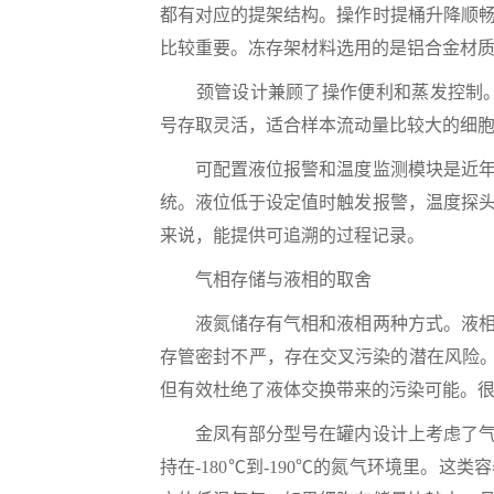
都有对应的提架结构。操作时提桶升降顺
比较重要。冻存架材料选用的是铝合金材
颈管设计兼顾了操作便利和蒸发控制。口
号存取灵活，适合样本流动量比较大的细
可配置液位报警和温度监测模块是近年来
统。液位低于设定值时触发报警，温度探
来说，能提供可追溯的过程记录。
气相存储与液相的取舍
液氮储存有气相和液相两种方式。液相是
存管密封不严，存在交叉污染的潜在风险。
但有效杜绝了液体交换带来的污染可能。
金凤有部分型号在罐内设计上考虑了气相
持在-180℃到-190℃的氮气环境里。