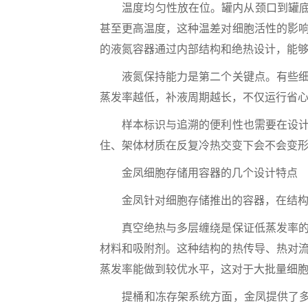
温度均匀性放在位。罐内从颈口到罐底的
甚至更高温度，这种温差对细胞活性的影
的液氮容器通过内部结构和绝热设计，能
液氮保持能力是第二个关键点。有些细胞
蒸发率越低，补液周期越长，不仅运行省
样本标识与追溯的便利性也需要在设计上
住、架体材质在反复冷热交变下会不会变
金凤细胞存储用容器的几个设计特点
金凤针对细胞存储推出的容器，在结构
真空绝热与多层缠绕是保证低蒸发率的基
材料和吸附剂。这种结构的热传导、热对
蒸发率能做到较优水平，这对于大批量细
提桶和冻存架系统方面，金凤提供了多种