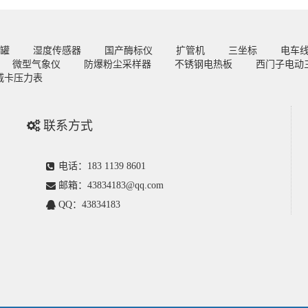
罐
湿度传感器
国产酶标仪
扩管机
三坐标
电车
微型气象仪
防爆粉尘采样器
不锈钢电热板
西门子电动
威卡压力表
联系方式
电话：183 1139 8601
邮箱：43834183@qq.com
QQ：43834183