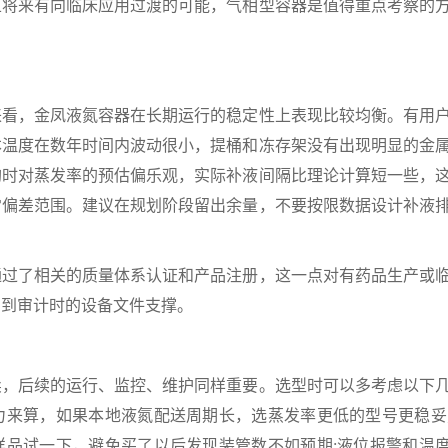
且将来有向临床应用过渡的可能，气相型容器是值得重点考察的
，金凤液氮容器在长期运行的稳定性上表现比较均衡。有用
本温度在数年时间内波动很小，提桶和冻存架没有出现明显的金
购时对蒸发率的预估偏乐观，实际补液间隔比理论计算短一些，
常偏差范围。建议在规划阶段留出余量，不要按限数据设计补液
了相关的质量体系认证和产品注册，这一点对有药品生产或
系到审计时的设备文件支撑。
后续的运行、监控、维护同样重要。选型时可以多考虑以下
力来算，如果本地液氮配送周期长，选蒸发率更低的型号更稳妥
样品试一下，避免买了以后发现装管数不如预期;液位报警和温