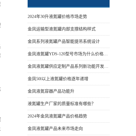
里
。
2024年30升液氮罐价格市场走势
型
金凤运输型液氮罐内部支撑结构样式
。
金凤系列液氮罐产品智能提吊系统设计
系
金凤液氮罐YDS-120型号市场为什么价格性价比更高些
库
金凤液氮罐供应定制产品系列新功能开发设计
金凤50l以上液氮罐价格逐年递增
冻
金凤液氮容器产品功能升
，
液氮罐生产厂家的质量标准有哪些？
2024年金凤液氮罐产品价格趋势
保
上
金凤液氮罐产品未来市场走向