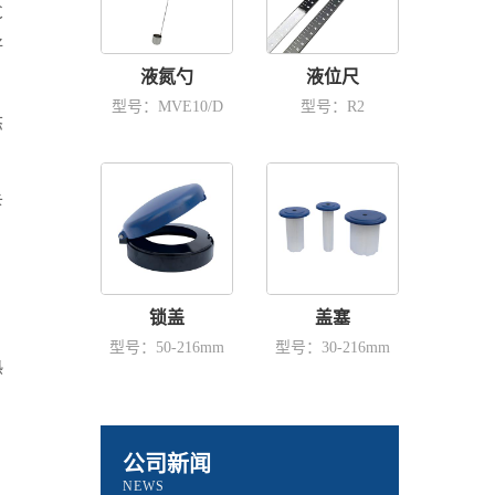
℃
好
液氮勺
液位尺
型号：MVE10/D
型号：R2
态
卡
锁盖
盖塞
型号：50-216mm
型号：30-216mm
热
，
公司新闻
，
NEWS