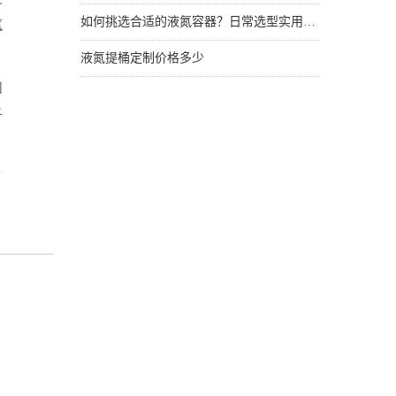
如何挑选合适的液氮容器？日常选型实用技巧
氮
液氮提桶定制价格多少
和
子