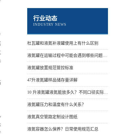
方
行业动态
INDUSTRY NEWS
户
属
杜瓦罐和液氮补液罐使用上有什么区别
这
液氮罐在运输过程中可能会遇到哪些问题？怎么解决
排
液氮罐放置规范管控标准
47升液氮罐样品储存量详解
临
10 升液氮罐液氮能放多久？不同口径实际保存天数
液氮罐压力和温度有什么关系？
几
液氮真空管路定制设计图纸
;
液氮容器怎么保养？日常使用规范汇总
度