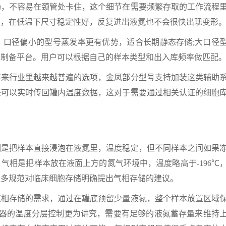
畅，不容易在颈管处卡住，这个细节在需要频繁存取的工作流程
质，在低温下尺寸稳定性好，反复进出液氮也不会很快出现变形
径偏小的型号蒸发率更有优势，适合长期静态存储;大口径
胞制备平台。用户可以根据自己的样本类型和出入库频率做匹配
行业里越来越普遍的选项，金凤部分型号支持加装这类辅助
头可以实时传回罐内温度数据，这对于需要通过相关认证的细胞
把样本直接浸泡在液氮里，温度稳定，但不同样本之间如果
气相是把样本放在液面上方的氮气环境中，温度略高于-196℃
很多规范对临床细胞存储明确提出气相存储的建议。
存储的需求，通过在罐底预留少量液氮，整个样本放置区域
这类容器的温度分层控制更为讲究，需要有足够的液氮蓄存量来维持