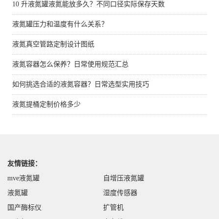
10 升液氮罐液氮能放多久？不同口径实际保存天数
液氮罐压力和温度有什么关系？
液氮真空管路定制设计图纸
液氮容器怎么保养？日常使用规范汇总
如何挑选合适的液氮容器？日常选型实用技巧
液氮提桶定制价格多少
友情链接：
mve液氮罐
自增压液氮罐
液氮罐
湿度传感器
国产酶标仪
扩管机