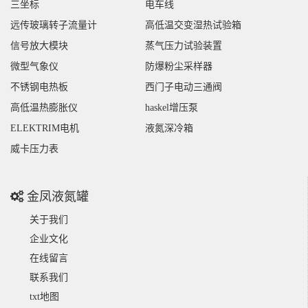
三坐标
电车线
远传玻璃转子流量计
高低温交变湿热试验箱
信号放大模块
蒸气压力试验装置
微型气象仪
防爆粉尘采样器
不锈钢电热板
西门子电动三通阀
高低温热膨胀仪
haskel增压泵
ELEKTRIM电机
液氮深冷箱
威卡压力表
金凤液氮罐
关于我们
企业文化
在线留言
联系我们
txt地图