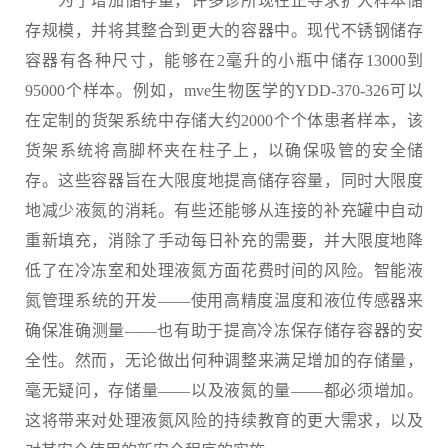
为了增加储存量，许多诊所现在正寻求扩大样本储
存规模，并将其整合到更大的容器中。现代不锈钢储存
容器有各种尺寸，能够在2毫升的小瓶中储存13000到
95000个样本。例如，mve生物医学的YDD-370-326可以
在定制的货架系统中存储大约2000个个体患者样本，该
货架系统将高脚杯夹在柱子上，以确保吸管的安全储
存。这些容器旨在大限度地提高储存容量，同时大限度
地减少液氮的消耗。有些还能够从连接的补充罐中自动
重新填充，消除了手动每日补充的需要，并大限度地降
低了在冷冻室和处理液氮方面花费时间的风险。智能液
氮管理系统的开发——使用高精度温度和液位传感器来
确保准确测量——也有助于提高冷冻保存储存容器的安
全性。然而，无论做出何种调整来满足增加的存储量，
毫无疑问，存储量——以及液氮的量——都必须增加。
这将带来对处理液氮风险的持续教育的更大需求，以及