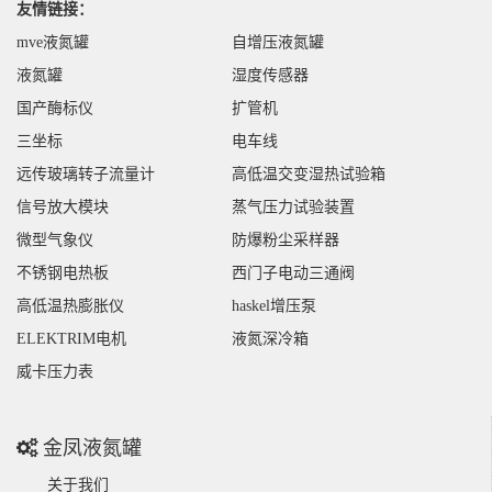
友情链接：
mve液氮罐
自增压液氮罐
液氮罐
湿度传感器
国产酶标仪
扩管机
三坐标
电车线
远传玻璃转子流量计
高低温交变湿热试验箱
信号放大模块
蒸气压力试验装置
微型气象仪
防爆粉尘采样器
不锈钢电热板
西门子电动三通阀
高低温热膨胀仪
haskel增压泵
ELEKTRIM电机
液氮深冷箱
威卡压力表
金凤液氮罐
关于我们