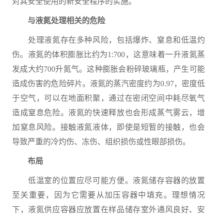
对其安全使用的新安全程序的实施。
与液氮处理相关的危险
处理液氮存在多种风险，包括爆炸、窒息和低温灼
伤。液氮的体积膨胀比约为1:700，这意味着一升液氮蒸
发成大约700升氮气。这种膨胀会粉碎玻璃瓶，产生可能
造成伤害的危险碎片。液氮的蒸汽密度约为0.97，密度低
于空气，可以在地面积聚，通过在密闭空间中耗尽氧气
造成窒息危险。液氮的快速释放也会形成蒸气雾云，增
加窒息风险。接触液氮液体，即使是短暂的接触，也会
导致严重的冷灼伤、冻伤、组织损伤或性眼部损伤。
布局
低温室的位置应尽可能方便。液氮储存容器的放置
至关重要，因为它需要从加压容器中填充。理想情况
下，液氮供应容器应放置在样品储存室外通风良好、安