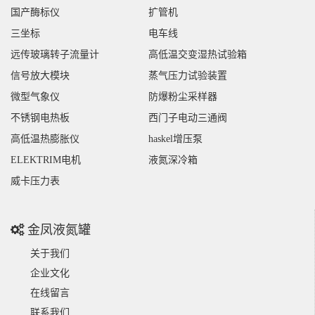
国产酶标仪
扩管机
三坐标
电车线
远传玻璃转子流量计
高低温交变湿热试验箱
信号放大模块
蒸气压力试验装置
微型气象仪
防爆粉尘采样器
不锈钢电热板
西门子电动三通阀
高低温热膨胀仪
haskel增压泵
ELEKTRIM电机
液氮深冷箱
威卡压力表
金凤液氮罐
关于我们
企业文化
在线留言
联系我们