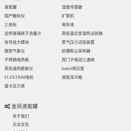
液氮罐
湿度传感器
国产酶标仪
扩管机
三坐标
电车线
远传玻璃转子流量计
高低温交变湿热试验箱
信号放大模块
蒸气压力试验装置
微型气象仪
防爆粉尘采样器
不锈钢电热板
西门子电动三通阀
高低温热膨胀仪
haskel增压泵
ELEKTRIM电机
液氮深冷箱
威卡压力表
金凤液氮罐
关于我们
企业文化