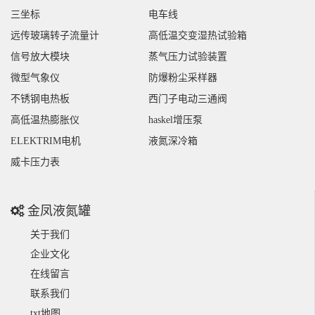
三坐标
电车线
远传玻璃转子流量计
高低温交变湿热试验箱
信号放大模块
蒸气压力试验装置
微型气象仪
防爆粉尘采样器
不锈钢电热板
西门子电动三通阀
高低温热膨胀仪
haskel增压泵
ELEKTRIM电机
液氮深冷箱
威卡压力表
金凤液氮罐
关于我们
企业文化
在线留言
联系我们
txt地图