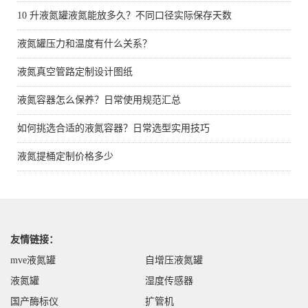
10 升液氮罐液氮能放多久？不同口径实际保存天数
液氮罐压力和温度有什么关系？
液氮真空管路定制设计图纸
液氮容器怎么保养？日常使用规范汇总
如何挑选合适的液氮容器？日常选型实用技巧
液氮提桶定制价格多少
友情链接：
mve液氮罐
自增压液氮罐
液氮罐
湿度传感器
国产酶标仪
扩管机