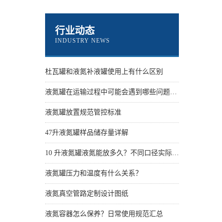
行业动态
INDUSTRY NEWS
杜瓦罐和液氮补液罐使用上有什么区别
液氮罐在运输过程中可能会遇到哪些问题？怎么解决
液氮罐放置规范管控标准
47升液氮罐样品储存量详解
10 升液氮罐液氮能放多久？不同口径实际保存天数
液氮罐压力和温度有什么关系？
液氮真空管路定制设计图纸
液氮容器怎么保养？日常使用规范汇总