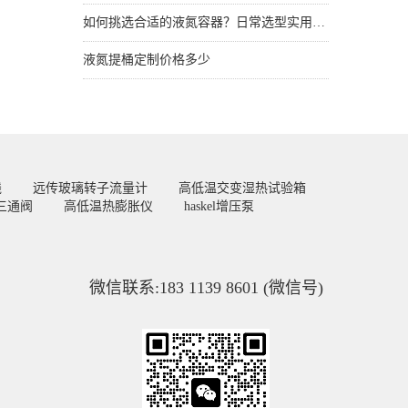
如何挑选合适的液氮容器？日常选型实用技巧
液氮提桶定制价格多少
线
远传玻璃转子流量计
高低温交变湿热试验箱
三通阀
高低温热膨胀仪
haskel增压泵
微信联系:183 1139 8601 (微信号)