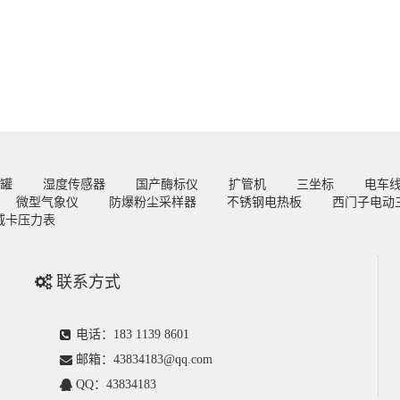
罐
湿度传感器
国产酶标仪
扩管机
三坐标
电车
微型气象仪
防爆粉尘采样器
不锈钢电热板
西门子电动
威卡压力表
联系方式
电话：183 1139 8601
邮箱：43834183@qq.com
QQ：43834183