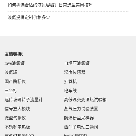
如何挑选合适的液氮容器？日常选型实用技巧
液氮提桶定制价格多少
友情链接：
mve液氮罐
自增压液氮罐
液氮罐
湿度传感器
国产酶标仪
扩管机
三坐标
电车线
远传玻璃转子流量计
高低温交变湿热试验箱
信号放大模块
蒸气压力试验装置
微型气象仪
防爆粉尘采样器
不锈钢电热板
西门子电动三通阀