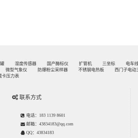
罐
湿度传感器
国产酶标仪
扩管机
三坐标
电车
微型气象仪
防爆粉尘采样器
不锈钢电热板
西门子电动
威卡压力表
联系方式
电话：183 1139 8601
邮箱：43834183@qq.com
QQ：43834183