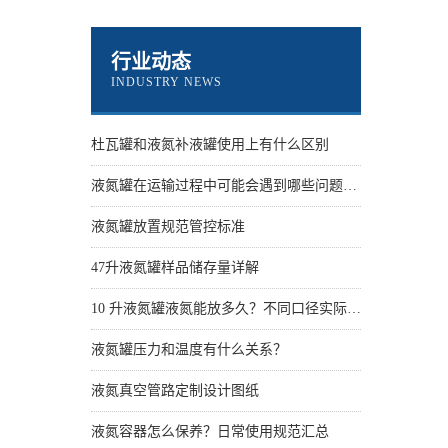
行业动态
INDUSTRY NEWS
杜瓦罐和液氮补液罐使用上有什么区别
液氮罐在运输过程中可能会遇到哪些问题？怎么解决
液氮罐放置规范管控标准
47升液氮罐样品储存量详解
10 升液氮罐液氮能放多久？不同口径实际保存天数
液氮罐压力和温度有什么关系？
液氮真空管路定制设计图纸
液氮容器怎么保养？日常使用规范汇总