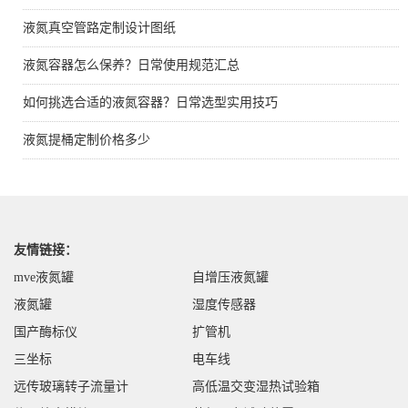
液氮真空管路定制设计图纸
液氮容器怎么保养？日常使用规范汇总
如何挑选合适的液氮容器？日常选型实用技巧
液氮提桶定制价格多少
友情链接：
mve液氮罐
自增压液氮罐
液氮罐
湿度传感器
国产酶标仪
扩管机
三坐标
电车线
远传玻璃转子流量计
高低温交变湿热试验箱